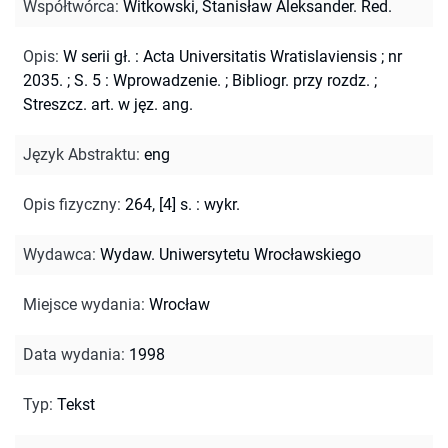
Współtwórca
:
Witkowski, Stanisław Aleksander. Red.
Opis
:
W serii gł. : Acta Universitatis Wratislaviensis ; nr
2035.
;
S. 5 : Wprowadzenie.
;
Bibliogr. przy rozdz.
;
Streszcz. art. w jęz. ang.
Język Abstraktu
:
eng
Opis fizyczny
:
264, [4] s. : wykr.
Wydawca
:
Wydaw. Uniwersytetu Wrocławskiego
Miejsce wydania
:
Wrocław
Data wydania
:
1998
Typ
:
Tekst