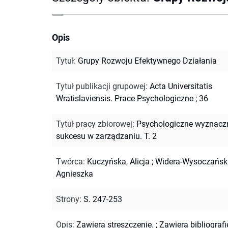
Opis
Tytuł
:
Grupy Rozwoju Efektywnego Działania
Tytuł publikacji grupowej
:
Acta Universitatis
Wratislaviensis. Prace Psychologiczne ; 36
Tytuł pracy zbiorowej
:
Psychologiczne wyznaczn
sukcesu w zarządzaniu. T. 2
Twórca
:
Kuczyńska, Alicja
;
Widera-Wysoczańsk
Agnieszka
Strony
:
S. 247-253
Opis
:
Zawiera streszczenie.
;
Zawiera bibliografi