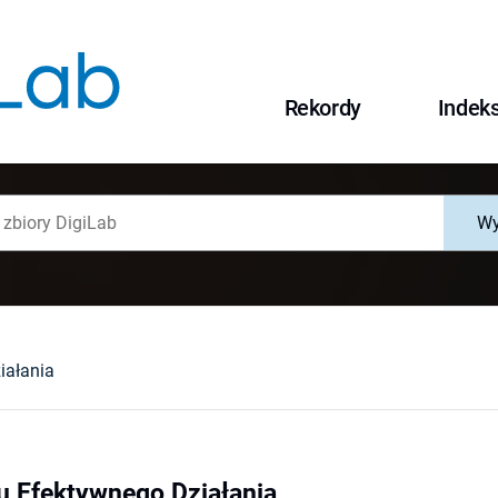
Rekordy
Indek
Wy
iałania
 Efektywnego Działania