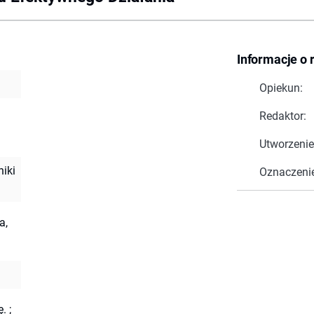
Informacje o 
Opiekun:
Redaktor:
Utworzenie
iki
Oznaczeni
a,
ę.
;