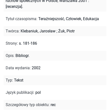
ruchów społecznych w Polsce, Warszawa 2001 :
[recenzja].
Tytuł czasopisma
:
Teraźniejszość, Człowiek, Edukacja
Twórca
:
Klebaniuk, Jarosław
;
Żuk, Piotr
Strony
:
s. 181-186
Opis
:
Bibliogr.
Data wydania
:
2002
Typ
:
Tekst
Język publikacji
:
pol
Szczegółowy typ obiektu
:
rec