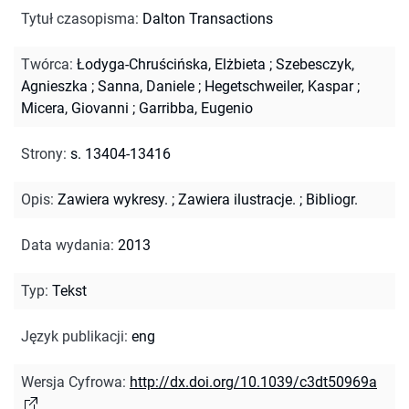
Tytuł czasopisma
:
Dalton Transactions
Twórca
:
Łodyga-Chruścińska, Elżbieta
;
Szebesczyk,
Agnieszka
;
Sanna, Daniele
;
Hegetschweiler, Kaspar
;
Micera, Giovanni
;
Garribba, Eugenio
Strony
:
s. 13404-13416
Opis
:
Zawiera wykresy.
;
Zawiera ilustracje.
;
Bibliogr.
Data wydania
:
2013
Typ
:
Tekst
Język publikacji
:
eng
Wersja Cyfrowa
:
http://dx.doi.org/10.1039/c3dt50969a