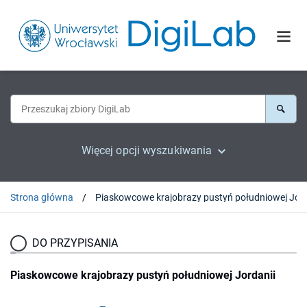
Więcej opcji wyszukiwania
Strona główna
Piaskowcowe krajobrazy pust
DO PRZYPISANIA
Piaskowcowe krajobrazy pustyń południowej Jordanii