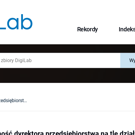
Rekordy
Indek
Wy
Odpowiedzialność dyrektora przedsiębiorstwa na tle działalności organów samorządu załogi
ość dyrektora przedsiębiorstwa na tle dzi