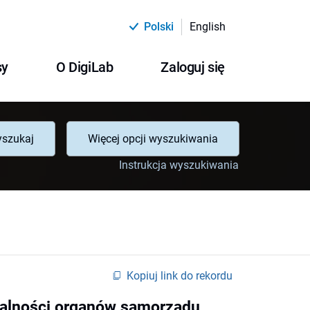
Polski
English
sy
O DigiLab
Zaloguj się
szukaj
Więcej opcji wyszukiwania
Instrukcja wyszukiwania
Kopiuj link do rekordu
ałalności organów samorządu