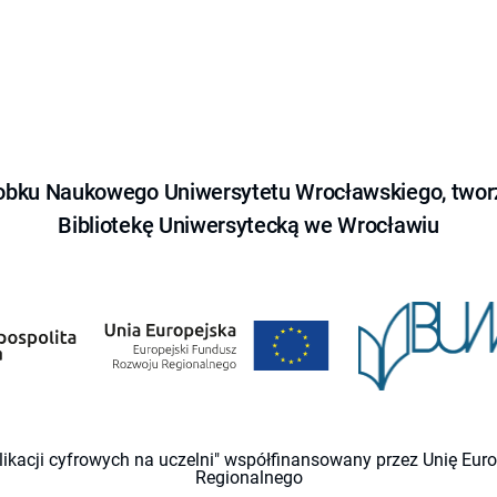
obku Naukowego Uniwersytetu Wrocławskiego, tworz
Bibliotekę Uniwersytecką we Wrocławiu
likacji cyfrowych na uczelni" współfinansowany przez Unię Eu
Regionalnego