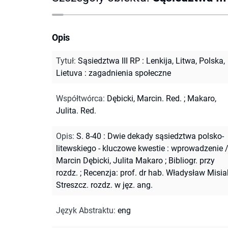
Opis
Tytuł
:
Sąsiedztwa III RP : Lenkija, Litwa, Polska,
Lietuva : zagadnienia społeczne
Współtwórca
:
Dębicki, Marcin. Red.
;
Makaro,
Julita. Red.
Opis
:
S. 8-40 : Dwie dekady sąsiedztwa polsko-
litewskiego - kluczowe kwestie : wprowadzenie 
Marcin Dębicki, Julita Makaro
;
Bibliogr. przy
rozdz.
;
Recenzja: prof. dr hab. Władysław Misia
Streszcz. rozdz. w jęz. ang.
Język Abstraktu
:
eng