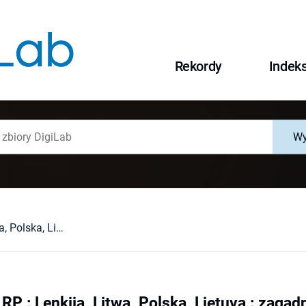
Rekordy
Indek
Wy
Sąsiedztwa III RP : Lenkija, Litwa, Polska, Lietuva : zagadnienia społeczne
 RP : Lenkija, Litwa, Polska, Lietuva : zaga