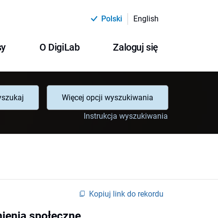
Polski
English
sy
O DigiLab
Zaloguj się
szukaj
Więcej opcji wyszukiwania
Instrukcja wyszukiwania
Kopiuj link do rekordu
dnienia społeczne