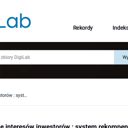
Rekordy
Indek
Wy
Zabezpieczenie interesów inwestorów : system rekompensat
e interesów inwestorów : system rekompen