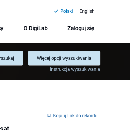
Polski
English
sy
O DigiLab
Zaloguj się
szukaj
Więcej opcji wyszukiwania
Instrukcja wyszukiwania
Kopiuj link do rekordu
sat