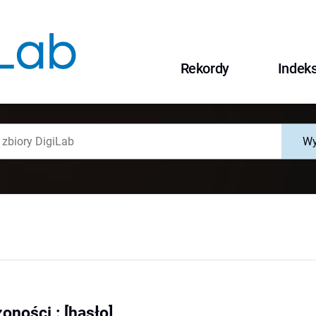
Rekordy
Indek
Wy
oności : [hasło]