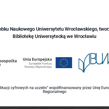
obku Naukowego Uniwersytetu Wrocławskiego, tworz
Bibliotekę Uniwersytecką we Wrocławiu
likacji cyfrowych na uczelni" współfinansowany przez Unię Eu
Regionalnego