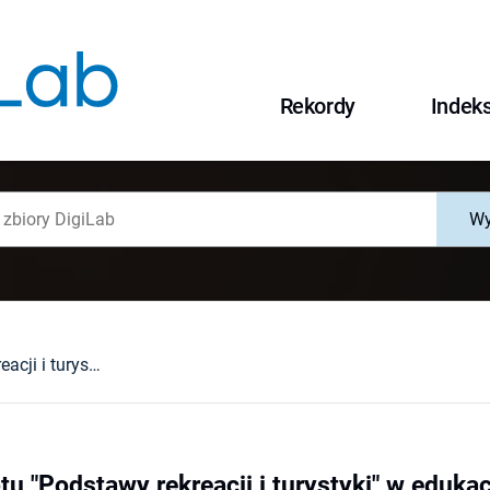
Rekordy
Indek
Wy
Rola przedmiotu "Podstawy rekreacji i turystyki" w edukacji wyższej w zakresie wychowania fizycznego
u "Podstawy rekreacji i turystyki" w edukac