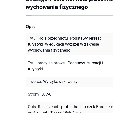
wychowania fizycznego
Opis
Tytuł
:
Rola przedmiotu "Podstawy rekreacji i
turystyki" w edukacji wyższej w zakresie
wychowania fizycznego
Tytuł pracy zbiorowej
:
Podstawy rekreacji i
turystyki
Twórca
:
Wyrzykowski, Jerzy
Strony
:
S. 7-8
Opis
:
Recenzenci : prof.dr hab. Leszek Baranieck
prof. dr hab. Teresa Wolańska.