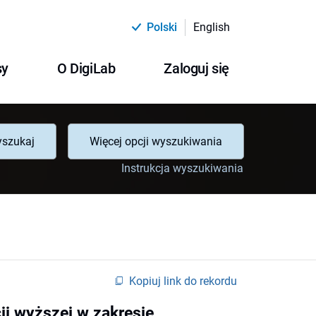
Polski
English
sy
O DigiLab
Zaloguj się
szukaj
Więcej opcji wyszukiwania
Instrukcja wyszukiwania
Kopiuj link do rekordu
ji wyższej w zakresie