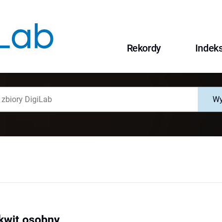
Rekordy
Indek
Wy
zkwit osobny