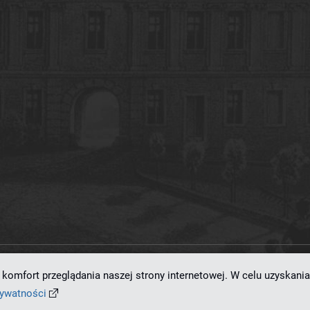
komfort przeglądania naszej strony internetowej. W celu uzyskania
ramowaniu
dLibra 7.0.0-SNAPSHOT
opracowanemu przez
Poznańskie Centrum
rywatności