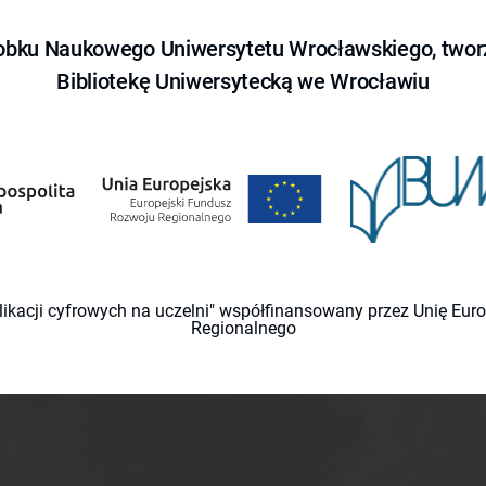
obku Naukowego Uniwersytetu Wrocławskiego, tworz
Bibliotekę Uniwersytecką we Wrocławiu
likacji cyfrowych na uczelni" współfinansowany przez Unię Eu
Regionalnego