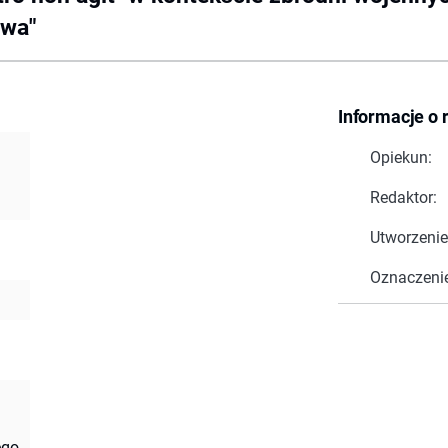
twa"
Informacje o 
Opiekun:
Redaktor:
Utworzenie
Oznaczeni
ego