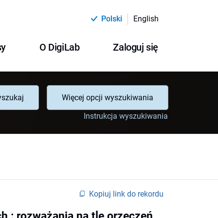
Polski
English
sy
O DigiLab
Zaloguj się
szukaj
Więcej opcji wyszukiwania
Instrukcja wyszukiwania
Kopiuj link do rekordu
ch : rozważania na tle orzeczeń