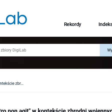
Rekordy
Indek
Wy
Zasada "lex retro non agit" w kontekście zbrodni wojennych : rozważania na tle orzeczeń ETPCz w sprawie "Kononov v. Łotwa"
tro non agit" w kontekście zbrodni wojenny