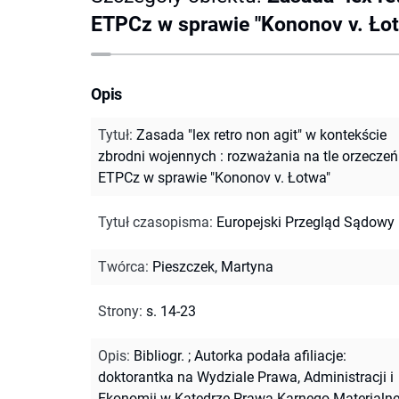
ETPCz w sprawie "Kononov v. Ło
Opis
Tytuł
:
Zasada "lex retro non agit" w kontekście
zbrodni wojennych : rozważania na tle orzeczeń
ETPCz w sprawie "Kononov v. Łotwa"
Tytuł czasopisma
:
Europejski Przegląd Sądowy
Twórca
:
Pieszczek, Martyna
Strony
:
s. 14-23
Opis
:
Bibliogr.
;
Autorka podała afiliacje:
doktorantka na Wydziale Prawa, Administracji i
Ekonomii w Katedrze Prawa Karnego Materialn