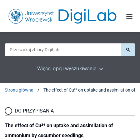
Więcej opcji wyszukiwania
Strona główna
The effect of Cu²⁺ on uptake and as
DO PRZYPISANIA
The effect of Cu²⁺ on uptake and assimilation of
ammonium by cucumber seedlings