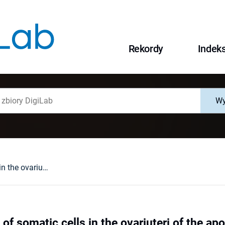
Rekordy
Indek
Wy
Differentiation of somatic cells in the ovariuteri of the apoikogenic scorpion Euscorpius italicus (Chelicerata, Scorpiones, Euscorpiidae)
n of somatic cells in the ovariuteri of the 