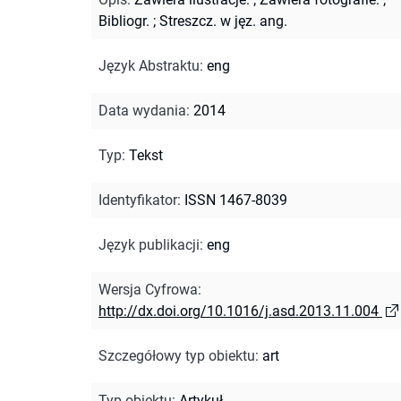
Bibliogr.
;
Streszcz. w jęz. ang.
Język Abstraktu
:
eng
Data wydania
:
2014
Typ
:
Tekst
Identyfikator
:
ISSN 1467-8039
Język publikacji
:
eng
Wersja Cyfrowa
:
http://dx.doi.org/10.1016/j.asd.2013.11.004
Szczegółowy typ obiektu
:
art
Typ obiektu
:
Artykuł