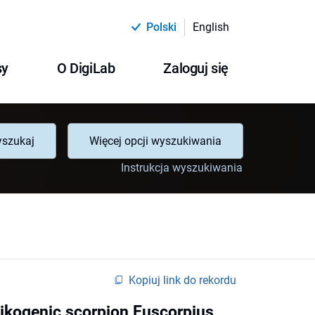
Polski
English
sy
O DigiLab
Zaloguj się
szukaj
Więcej opcji wyszukiwania
Instrukcja wyszukiwania
Kopiuj link do rekordu
apoikogenic scorpion Euscorpius