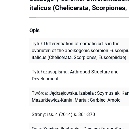
italicus (Chelicerata, Scorpiones,
Opis
Tytuł
:
Differentiation of somatic cells in the
ovariuteri of the apoikogenic scorpion Euscorpi
italicus (Chelicerata, Scorpiones, Euscorpiidae)
Tytuł czasopisma
:
Arthropod Structure and
Development
Twórca
:
Jędrzejowska, Izabela
;
Szymusiak, Kam
Mazurkiewicz-Kania, Marta
;
Garbiec, Arnold
Strony
:
iss. 4 (2014) s. 361-370
Opis
:
Zawiera ilustracje.
;
Zawiera fotografie.
;