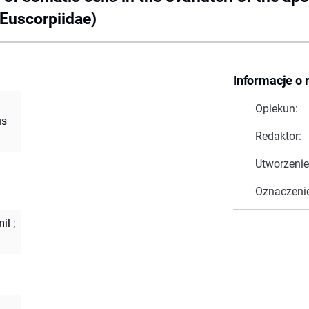
 Euscorpiidae)
Informacje o 
Opiekun:
us
Redaktor:
Utworzenie
Oznaczeni
il
;