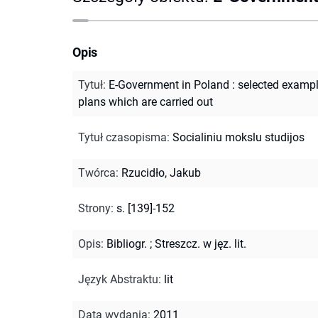
Opis
Tytuł
:
E-Government in Poland : selected exampl
plans which are carried out
Tytuł czasopisma
:
Socialiniu mokslu studijos
Twórca
:
Rzucidło, Jakub
Strony
:
s. [139]-152
Opis
:
Bibliogr.
;
Streszcz. w jęz. lit.
Język Abstraktu
:
lit
Data wydania
:
2011