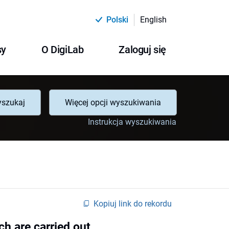
Polski
English
sy
O DigiLab
Zaloguj się
szukaj
Więcej opcji wyszukiwania
Instrukcja wyszukiwania
Kopiuj link do rekordu
h are carried out