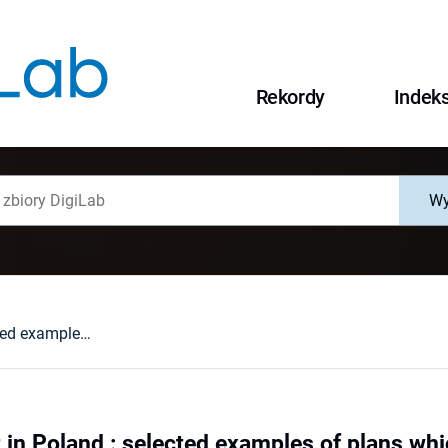
Rekordy
Indek
Wy
E-Government in Poland : selected examples of plans which are carried out
in Poland : selected examples of plans whic