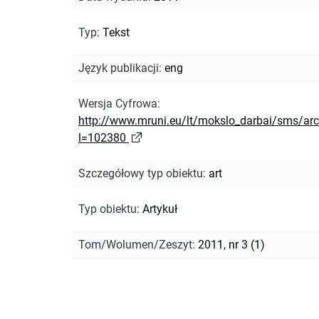
Typ
:
Tekst
Język publikacji
:
eng
Wersja Cyfrowa
:
http://www.mruni.eu/lt/mokslo_darbai/sms/ar
l=102380
Szczegółowy typ obiektu
:
art
Typ obiektu
:
Artykuł
Tom/Wolumen/Zeszyt
:
2011, nr 3 (1)