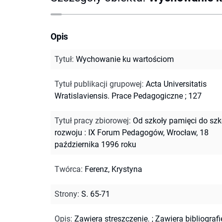
Opis
Tytuł
:
Wychowanie ku wartościom
Tytuł publikacji grupowej
:
Acta Universitatis
Wratislaviensis. Prace Pedagogiczne ; 127
Tytuł pracy zbiorowej
:
Od szkoły pamięci do szk
rozwoju : IX Forum Pedagogów, Wrocław, 18
października 1996 roku
Twórca
:
Ferenz, Krystyna
Strony
:
S. 65-71
Opis
:
Zawiera streszczenie.
;
Zawiera bibliografi