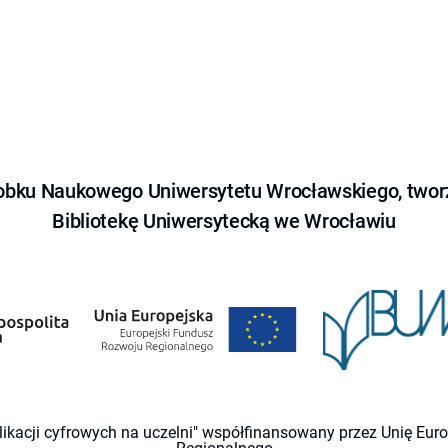
obku Naukowego Uniwersytetu Wrocławskiego, tworz
Bibliotekę Uniwersytecką we Wrocławiu
likacji cyfrowych na uczelni" współfinansowany przez Unię Eu