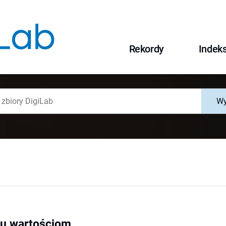
Rekordy
Indek
Wy
u wartościom