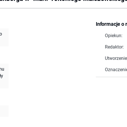
Informacje o 
o
Opiekun:
Redaktor:
Utworzenie
mu
Oznaczeni
ły