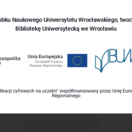
obku Naukowego Uniwersytetu Wrocławskiego, tworz
Bibliotekę Uniwersytecką we Wrocławiu
likacji cyfrowych na uczelni" współfinansowany przez Unię Eu
Regionalnego