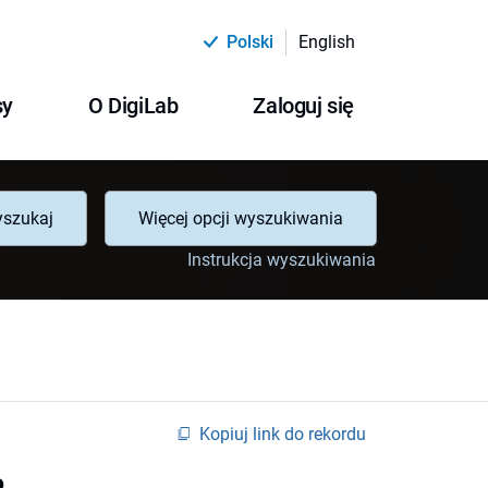
Polski
English
sy
O DigiLab
Zaloguj się
szukaj
Więcej opcji wyszukiwania
Instrukcja wyszukiwania
Kopiuj link do rekordu
o