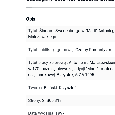
Opis
Tytuł
:
Śladami Swedenborga w "Marii" Antonieg
Malczewskiego
Tytuł publikacji grupowej
:
Czarny Romantyzm
Tytuł pracy zbiorowej
:
Antoniemu Malczewskie
w 170 rocznicę pierwszej edycji "Marii" : materia
sesji naukowej, Białystok, 5-7.V.1995
Twórca
:
Biliński, Krzysztof
Strony
:
S. 305-313
Data wydania
:
1997