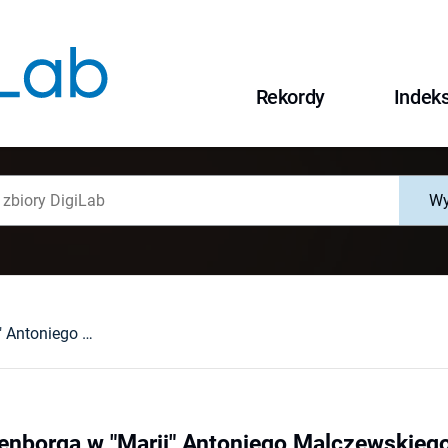
Rekordy
Indek
Wy
Śladami Swedenborga w "Marii" Antoniego Malczewskiego
nborga w "Marii" Antoniego Malczewskieg