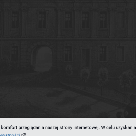
komfort przeglądania naszej strony internetowej. W celu uzyskania
ramowaniu
dLibra 7.0.0-SNAPSHOT
opracowanemu przez
Poznańskie Centrum
rywatności