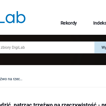
Rekordy
Indek
Wy
Jak można błądzić, patrząc trzeźwo na rzeczywistość - przypadek Tycho Brahe
dzić, patrząc trzeźwo na rzeczywistość - 