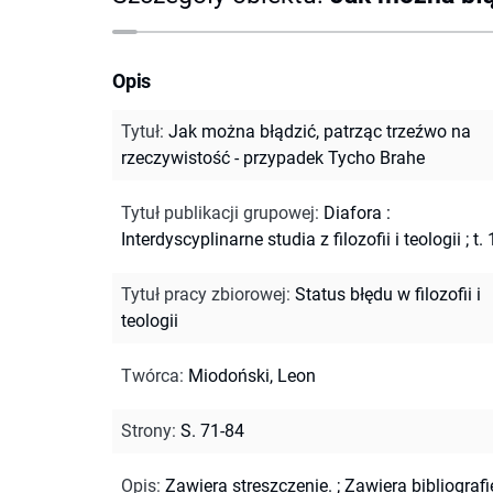
Opis
Tytuł
:
Jak można błądzić, patrząc trzeźwo na
rzeczywistość - przypadek Tycho Brahe
Tytuł publikacji grupowej
:
Diafora :
Interdyscyplinarne studia z filozofii i teologii ; t. 
Tytuł pracy zbiorowej
:
Status błędu w filozofii i
teologii
Twórca
:
Miodoński, Leon
Strony
:
S. 71-84
Opis
:
Zawiera streszczenie.
;
Zawiera bibliografi