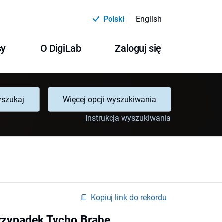
Polski
English
sy
O DigiLab
Zaloguj się
szukaj
Więcej opcji wyszukiwania
Instrukcja wyszukiwania
Kopiuj link do rekordu
przypadek Tycho Brahe