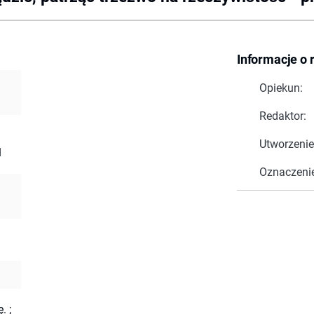
Informacje o 
Opiekun:
Redaktor:
Utworzenie
1
Oznaczeni
ę.
;