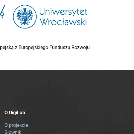
ropejską z Europejskiego Funduszu Rozwoju
O DigiLab
O projekcie
Słownik