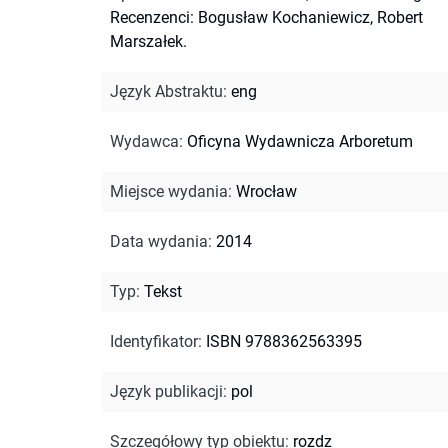
Recenzenci: Bogusław Kochaniewicz, Robert
Marszałek.
Język Abstraktu
:
eng
Wydawca
:
Oficyna Wydawnicza Arboretum
Miejsce wydania
:
Wrocław
Data wydania
:
2014
Typ
:
Tekst
Identyfikator
:
ISBN 9788362563395
Język publikacji
:
pol
Szczegółowy typ obiektu
:
rozdz