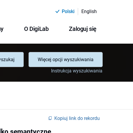
Polski
English
sy
O DigiLab
Zaloguj się
szukaj
Więcej opcji wyszukiwania
Instrukcja wyszukiwania
Kopiuj link do rekordu
ylko semantyczne