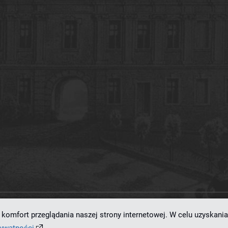
komfort przeglądania naszej strony internetowej. W celu uzyskania
ramowaniu
dLibra 7.0.0-SNAPSHOT
opracowanemu przez
Poznańskie Centrum