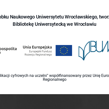
obku Naukowego Uniwersytetu Wrocławskiego, tworz
Bibliotekę Uniwersytecką we Wrocławiu
likacji cyfrowych na uczelni" współfinansowany przez Unię Eu
Regionalnego