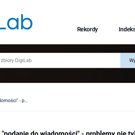
Rekordy
Indek
Wy
"Ogłoszenie" a "podanie do wiadomości" - problemy nie tylko semantyczne
a "podanie do wiadomości" - problemy nie t