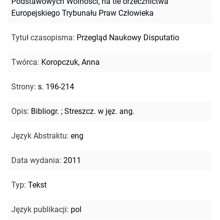
Podstawowych Wolności, na tle orzecznictwa
Europejskiego Trybunału Praw Człowieka
Tytuł czasopisma
:
Przegląd Naukowy Disputatio
Twórca
:
Koropczuk, Anna
Strony
:
s. 196-214
Opis
:
Bibliogr.
;
Streszcz. w jęz. ang.
Język Abstraktu
:
eng
Data wydania
:
2011
Typ
:
Tekst
Język publikacji
:
pol