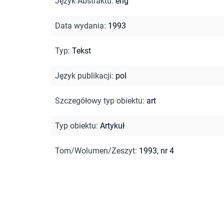
Język Abstraktu
:
eng
Data wydania
:
1993
Typ
:
Tekst
Język publikacji
:
pol
Szczegółowy typ obiektu
:
art
Typ obiektu
:
Artykuł
Tom/Wolumen/Zeszyt
:
1993, nr 4