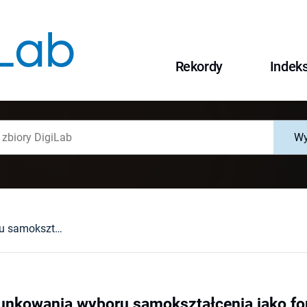
Rekordy
Indek
Wy
Niektóre uwarunkowania wyboru samokształcenia jako formy aktywności edukacyjnej : zarys problemu
unkowania wyboru samokształcenia jako fo