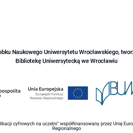
obku Naukowego Uniwersytetu Wrocławskiego, tworz
Bibliotekę Uniwersytecką we Wrocławiu
likacji cyfrowych na uczelni" współfinansowany przez Unię Eu
Regionalnego