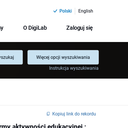
Polski
English
sy
O DigiLab
Zaloguj się
szukaj
Więcej opcji wyszukiwania
Instrukcja wyszukiwania
Kopiuj link do rekordu
rmy aktywności edukacyjnej :