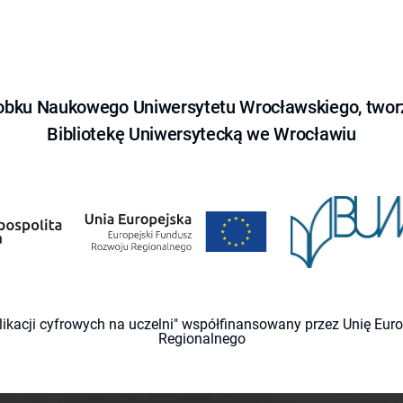
obku Naukowego Uniwersytetu Wrocławskiego, tworz
Bibliotekę Uniwersytecką we Wrocławiu
likacji cyfrowych na uczelni" współfinansowany przez Unię Eu
Regionalnego