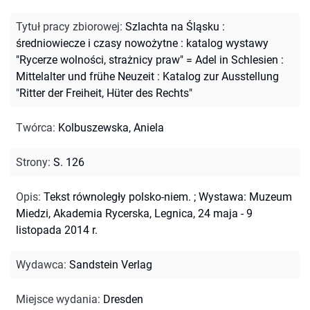
Tytuł pracy zbiorowej
:
Szlachta na Śląsku :
średniowiecze i czasy nowożytne : katalog wystawy
"Rycerze wolności, strażnicy praw" = Adel in Schlesien :
Mittelalter und frühe Neuzeit : Katalog zur Ausstellung
"Ritter der Freiheit, Hüter des Rechts"
Twórca
:
Kolbuszewska, Aniela
Strony
:
S. 126
Opis
:
Tekst równoległy polsko-niem.
;
Wystawa: Muzeum
Miedzi, Akademia Rycerska, Legnica, 24 maja - 9
listopada 2014 r.
Wydawca
:
Sandstein Verlag
Miejsce wydania
:
Dresden