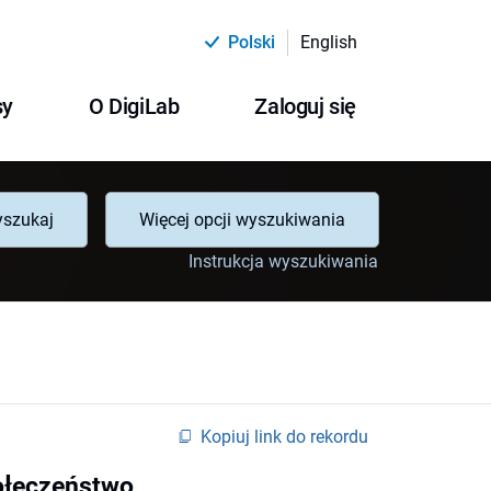
Polski
English
sy
O DigiLab
Zaloguj się
szukaj
Więcej opcji wyszukiwania
Instrukcja wyszukiwania
Kopiuj link do rekordu
ołeczeństwo