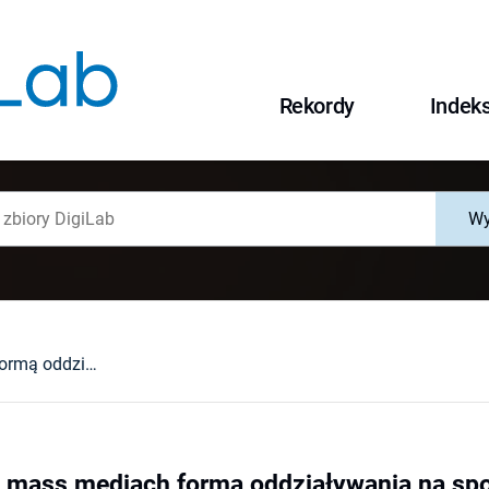
Rekordy
Indek
Wy
Manipulacja w mass mediach formą oddziaływania na społeczeństwo
w mass mediach formą oddziaływania na sp