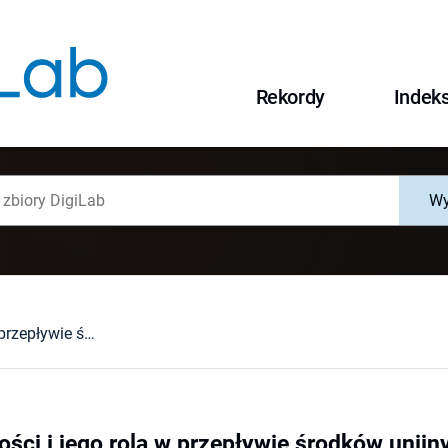
Rekordy
Indek
Wy
Zlecenie płatności i jego rola w przepływie środków unijnych
ości i jego rola w przepływie środków unijn