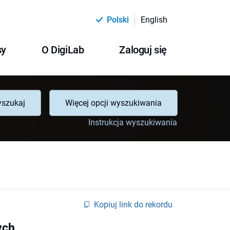
Polski
English
sy
O DigiLab
Zaloguj się
szukaj
Więcej opcji wyszukiwania
Instrukcja wyszukiwania
Kopiuj link do rekordu
ych