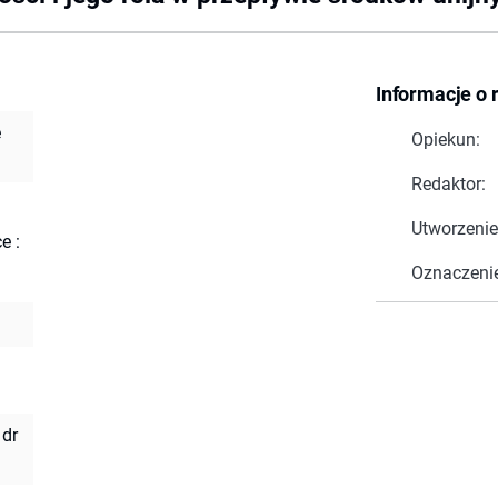
Informacje o 
e
Opiekun:
Redaktor:
Utworzenie
e :
Oznaczeni
 dr