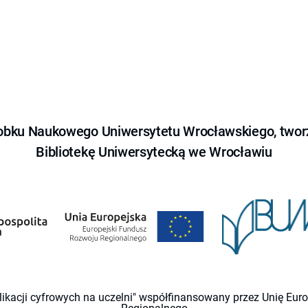
obku Naukowego Uniwersytetu Wrocławskiego, tworz
Bibliotekę Uniwersytecką we Wrocławiu
likacji cyfrowych na uczelni" współfinansowany przez Unię Eu