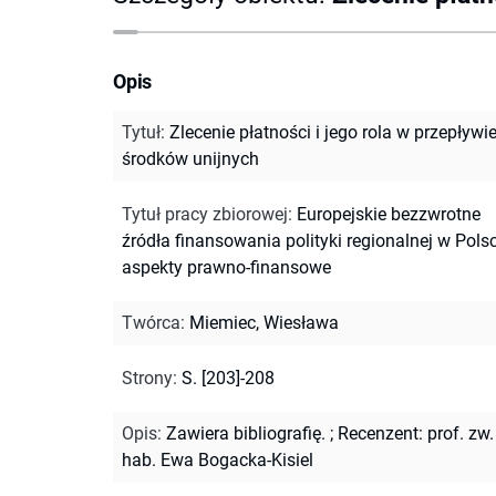
Opis
Tytuł
:
Zlecenie płatności i jego rola w przepływi
środków unijnych
Tytuł pracy zbiorowej
:
Europejskie bezzwrotne
źródła finansowania polityki regionalnej w Polsc
aspekty prawno-finansowe
Twórca
:
Miemiec, Wiesława
Strony
:
S. [203]-208
Opis
:
Zawiera bibliografię.
;
Recenzent: prof. zw.
hab. Ewa Bogacka-Kisiel