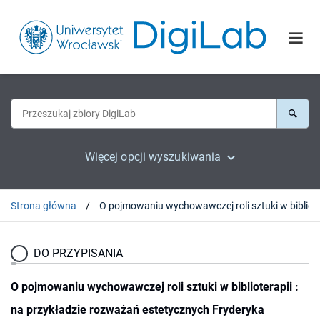
Więcej opcji wyszukiwania
Strona główna
O pojmowaniu wychowawczej roli sztuki w biblioterapii : na przykładzie rozważań este
DO PRZYPISANIA
O pojmowaniu wychowawczej roli sztuki w biblioterapii :
na przykładzie rozważań estetycznych Fryderyka