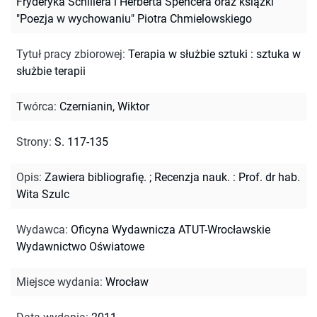
Fryderyka Schillera i Herberta Spencera oraz książki
"Poezja w wychowaniu" Piotra Chmielowskiego
Tytuł pracy zbiorowej
:
Terapia w służbie sztuki : sztuka w
służbie terapii
Twórca
:
Czernianin, Wiktor
Strony
:
S. 117-135
Opis
:
Zawiera bibliografię.
;
Recenzja nauk. : Prof. dr hab.
Wita Szulc
Wydawca
:
Oficyna Wydawnicza ATUT-Wrocławskie
Wydawnictwo Oświatowe
Miejsce wydania
:
Wrocław