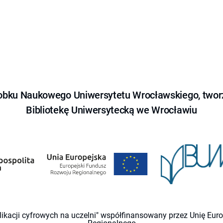
obku Naukowego Uniwersytetu Wrocławskiego, tworz
Bibliotekę Uniwersytecką we Wrocławiu
likacji cyfrowych na uczelni" współfinansowany przez Unię Eu