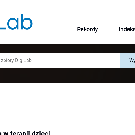
Rekordy
Indek
Wy
w terapii dzieci