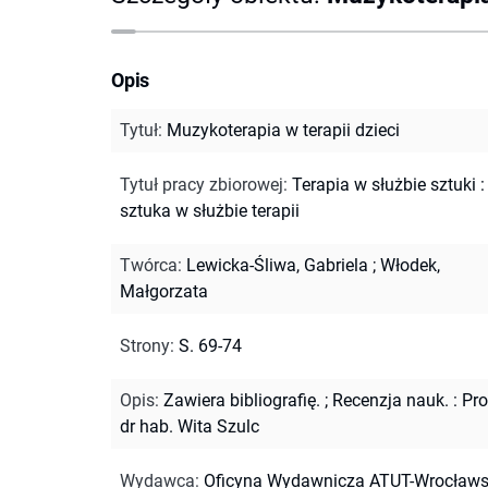
Opis
Tytuł
:
Muzykoterapia w terapii dzieci
Tytuł pracy zbiorowej
:
Terapia w służbie sztuki :
sztuka w służbie terapii
Twórca
:
Lewicka-Śliwa, Gabriela
;
Włodek,
Małgorzata
Strony
:
S. 69-74
Opis
:
Zawiera bibliografię.
;
Recenzja nauk. : Pro
dr hab. Wita Szulc
Wydawca
:
Oficyna Wydawnicza ATUT-Wrocławs