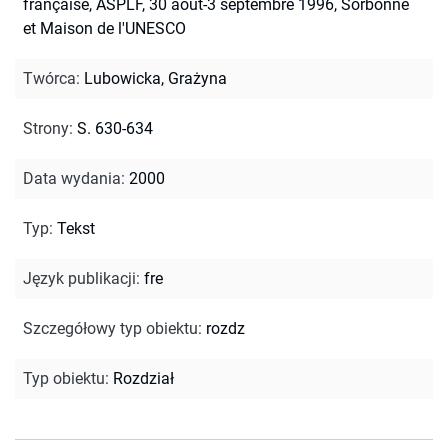
française, ASPLF, 30 aout-3 septembre 1996, Sorbonne
et Maison de l'UNESCO
Twórca
:
Lubowicka, Grażyna
Strony
:
S. 630-634
Data wydania
:
2000
Typ
:
Tekst
Język publikacji
:
fre
Szczegółowy typ obiektu
:
rozdz
Typ obiektu
:
Rozdział