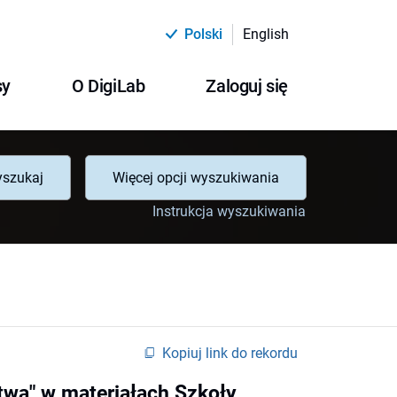
Polski
English
sy
O DigiLab
Zaloguj się
szukaj
Więcej opcji wyszukiwania
Instrukcja wyszukiwania
Kopiuj link do rekordu
twa" w materiałach Szkoły