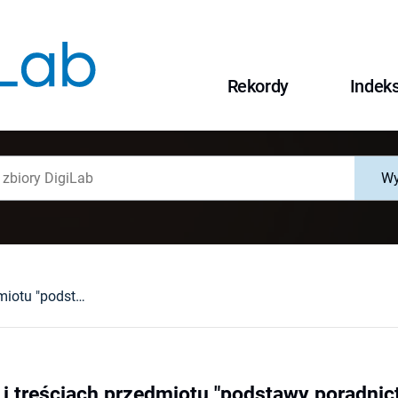
Rekordy
Indek
Wy
O założeniach i treściach przedmiotu "podstawy poradnictwa" w materiałach Szkoły Głównej Poradnictwa i Terapii w Anglii
 i treściach przedmiotu "podstawy poradnic