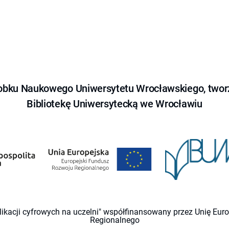
obku Naukowego Uniwersytetu Wrocławskiego, tworz
Bibliotekę Uniwersytecką we Wrocławiu
likacji cyfrowych na uczelni" współfinansowany przez Unię Eu
Regionalnego