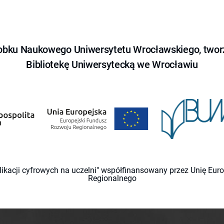
obku Naukowego Uniwersytetu Wrocławskiego, tworz
Bibliotekę Uniwersytecką we Wrocławiu
likacji cyfrowych na uczelni" współfinansowany przez Unię Eu
Regionalnego