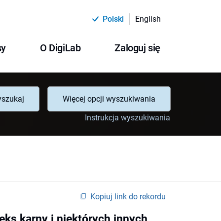
Polski
English
sy
O DigiLab
Zaloguj się
szukaj
Więcej opcji wyszukiwania
Instrukcja wyszukiwania
Kopiuj link do rekordu
eks karny i niektórych innych