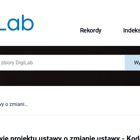
Rekordy
Indek
Wy
Opinia w sprawie projektu ustawy o zmianie ustawy - Kodeks karny i niektórych innych ustaw : (RL-0303-3/11)
wie projektu ustawy o zmianie ustawy - Kod