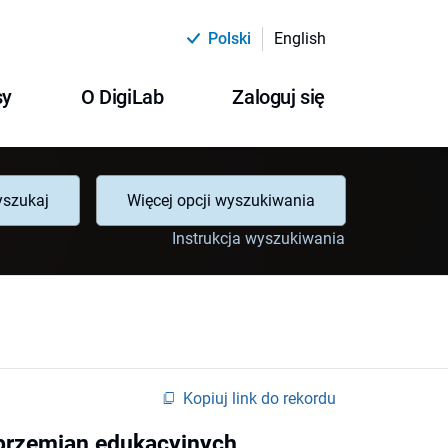
Polski
English
sy
O DigiLab
Zaloguj się
szukaj
Więcej opcji wyszukiwania
Instrukcja wyszukiwania
Kopiuj link do rekordu
przemian edukacyjnych