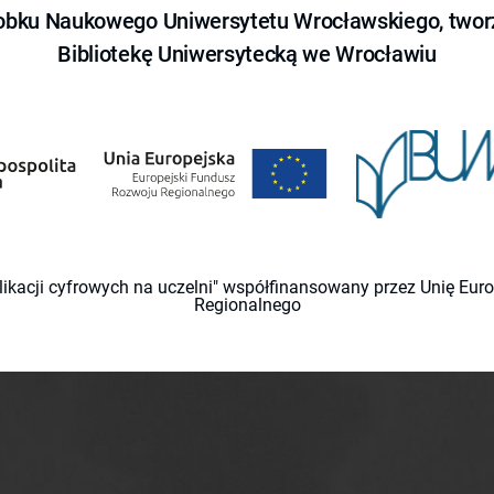
obku Naukowego Uniwersytetu Wrocławskiego, tworz
Bibliotekę Uniwersytecką we Wrocławiu
likacji cyfrowych na uczelni" współfinansowany przez Unię Eu
Regionalnego