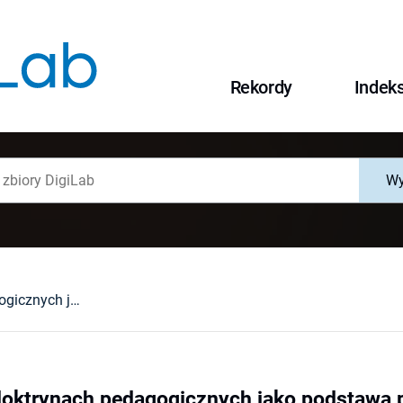
Rekordy
Indek
Wy
Dydaktyka w doktrynach pedagogicznych jako podstawa przemian edukacyjnych
doktrynach pedagogicznych jako podstawa 