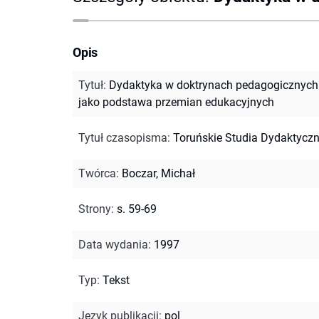
Opis
Tytuł
:
Dydaktyka w doktrynach pedagogicznych
jako podstawa przemian edukacyjnych
Tytuł czasopisma
:
Toruńskie Studia Dydaktycz
Twórca
:
Boczar, Michał
Strony
:
s. 59-69
Data wydania
:
1997
Typ
:
Tekst
Język publikacji
:
pol