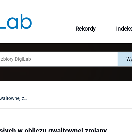
Rekordy
Indek
Wy
Edukacja dorosłych w obliczu gwałtownej zmiany
słych w obliczu gwałtownej zmiany