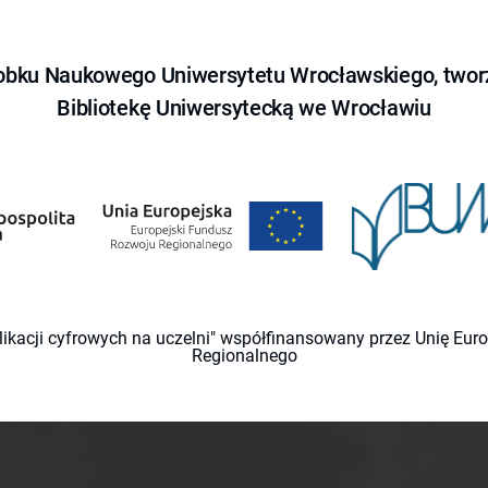
obku Naukowego Uniwersytetu Wrocławskiego, tworz
Bibliotekę Uniwersytecką we Wrocławiu
likacji cyfrowych na uczelni" współfinansowany przez Unię Eu
Regionalnego