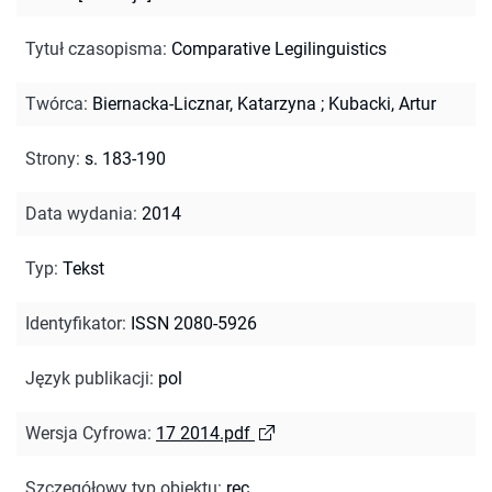
Tytuł czasopisma
:
Comparative Legilinguistics
Twórca
:
Biernacka-Licznar, Katarzyna
;
Kubacki, Artur
Strony
:
s. 183-190
Data wydania
:
2014
Typ
:
Tekst
Identyfikator
:
ISSN 2080-5926
Język publikacji
:
pol
Wersja Cyfrowa
:
17 2014.pdf
Szczegółowy typ obiektu
:
rec