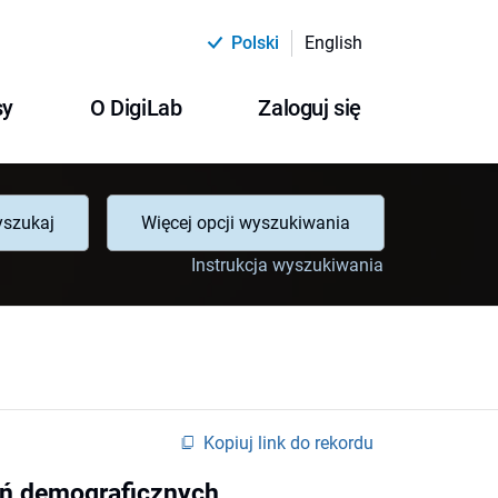
Polski
English
sy
O DigiLab
Zaloguj się
szukaj
Więcej opcji wyszukiwania
Instrukcja wyszukiwania
Kopiuj link do rekordu
ań demograficznych