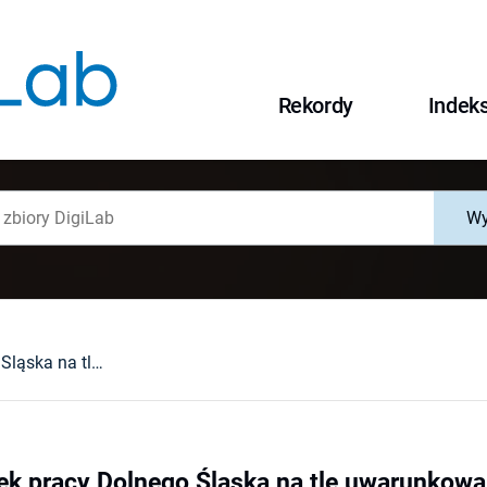
Rekordy
Indek
Wy
Edukacja i rynek pracy Dolnego Śląska na tle uwarunkowań demograficznych
nek pracy Dolnego Śląska na tle uwarunkow