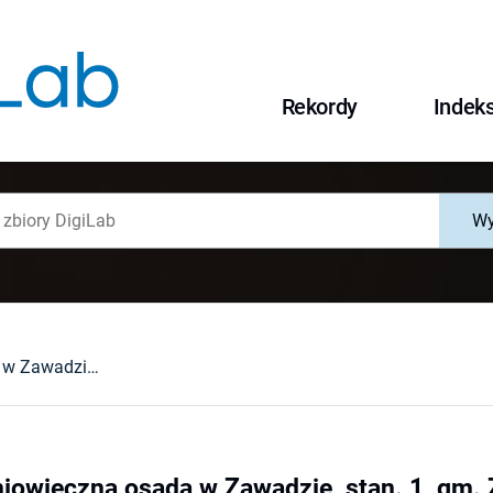
Rekordy
Indek
Wy
Wczesnośredniowieczna osada w Zawadzie, stan. 1, gm. Zielona Góra : studia interdyscyplinarne
owieczna osada w Zawadzie, stan. 1, gm. Z