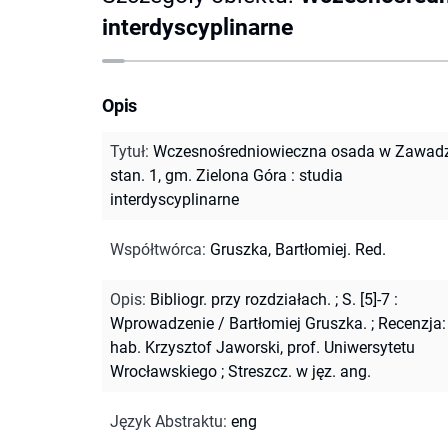
interdyscyplinarne
Opis
Tytuł
:
Wczesnośredniowieczna osada w Zawadz
stan. 1, gm. Zielona Góra : studia
interdyscyplinarne
Współtwórca
:
Gruszka, Bartłomiej. Red.
Opis
:
Bibliogr. przy rozdziałach.
;
S. [5]-7 :
Wprowadzenie / Bartłomiej Gruszka.
;
Recenzja:
hab. Krzysztof Jaworski, prof. Uniwersytetu
Wrocławskiego
;
Streszcz. w jęz. ang.
Język Abstraktu
:
eng