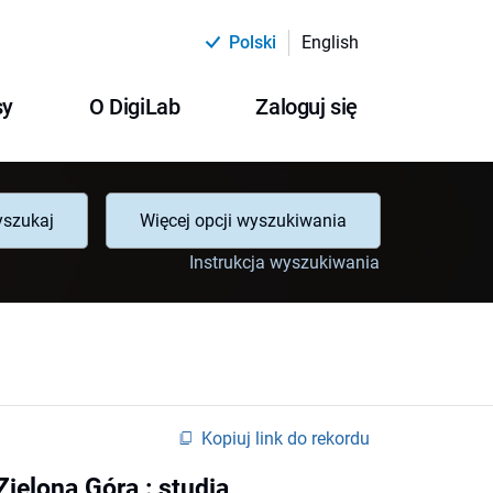
Polski
English
sy
O DigiLab
Zaloguj się
szukaj
Więcej opcji wyszukiwania
Instrukcja wyszukiwania
Kopiuj link do rekordu
ielona Góra : studia