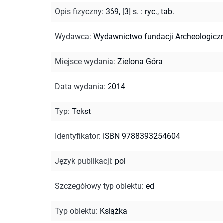
Opis fizyczny
:
369, [3] s. : ryc., tab.
Wydawca
:
Wydawnictwo fundacji Archeologicz
Miejsce wydania
:
Zielona Góra
Data wydania
:
2014
Typ
:
Tekst
Identyfikator
:
ISBN 9788393254604
Język publikacji
:
pol
Szczegółowy typ obiektu
:
ed
Typ obiektu
:
Książka