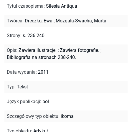
Tytuł czasopisma
:
Silesia Antiqua
Twórca
:
Dreczko, Ewa
;
Mozgała-Swacha, Marta
Strony
:
s. 236-240
Opis
:
Zawiera ilustracje.
;
Zawiera fotografie.
;
Bibliografia na stronach 238-240.
Data wydania
:
2011
Typ
:
Tekst
Język publikacji
:
pol
Szczegółowy typ obiektu
:
ikoma
Typ obiektu
:
Artykuł