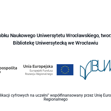
obku Naukowego Uniwersytetu Wrocławskiego, tworz
Bibliotekę Uniwersytecką we Wrocławiu
likacji cyfrowych na uczelni" współfinansowany przez Unię Eu
Regionalnego