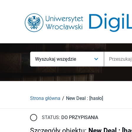
Wyszukaj wszędzie
Strona główna
New Deal : [hasło]
STATUS:
DO PRZYPISANIA
Szczegóły obiektu
:
New Deal : [ha