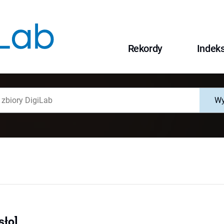
Rekordy
Indek
Wy
sło]