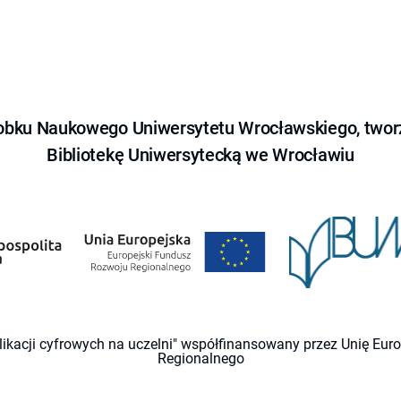
obku Naukowego Uniwersytetu Wrocławskiego, tworz
Bibliotekę Uniwersytecką we Wrocławiu
likacji cyfrowych na uczelni" współfinansowany przez Unię Eu
Regionalnego