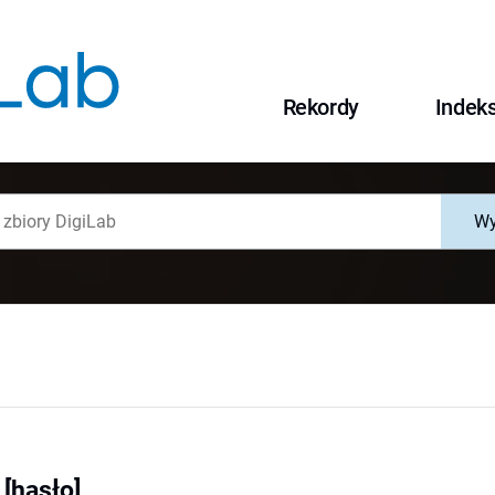
Rekordy
Indek
Wy
 [hasło]