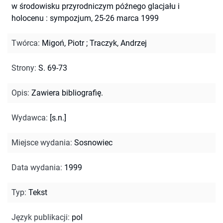
w środowisku przyrodniczym późnego glacjału i
holocenu : sympozjum, 25-26 marca 1999
Twórca
:
Migoń, Piotr
;
Traczyk, Andrzej
Strony
:
S. 69-73
Opis
:
Zawiera bibliografię.
Wydawca
:
[s.n.]
Miejsce wydania
:
Sosnowiec
Data wydania
:
1999
Typ
:
Tekst
Język publikacji
:
pol