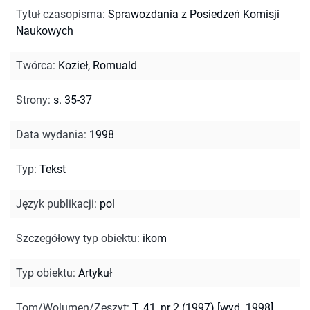
Tytuł czasopisma
:
Sprawozdania z Posiedzeń Komisji
Naukowych
Twórca
:
Kozieł, Romuald
Strony
:
s. 35-37
Data wydania
:
1998
Typ
:
Tekst
Język publikacji
:
pol
Szczegółowy typ obiektu
:
ikom
Typ obiektu
:
Artykuł
Tom/Wolumen/Zeszyt
:
T. 41, nr 2 (1997) [wyd. 1998]