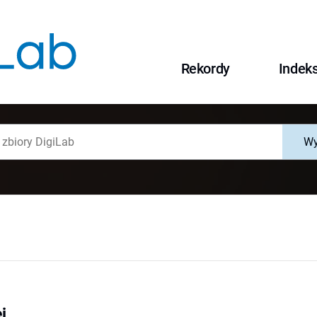
Rekordy
Indek
Wy
i