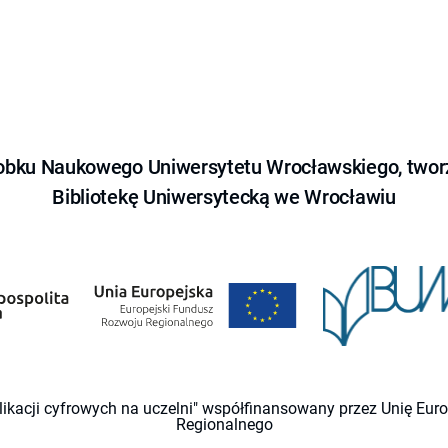
obku Naukowego Uniwersytetu Wrocławskiego, tworz
Bibliotekę Uniwersytecką we Wrocławiu
likacji cyfrowych na uczelni" współfinansowany przez Unię Eu
Regionalnego