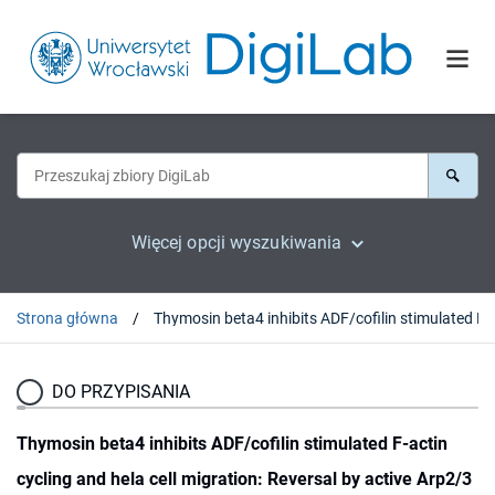
Więcej opcji wyszukiwania
Strona główna
Thymosin beta4 inhibits ADF/cofilin stimulated F-actin cycling and 
DO PRZYPISANIA
Thymosin beta4 inhibits ADF/cofilin stimulated F-actin
cycling and hela cell migration: Reversal by active Arp2/3