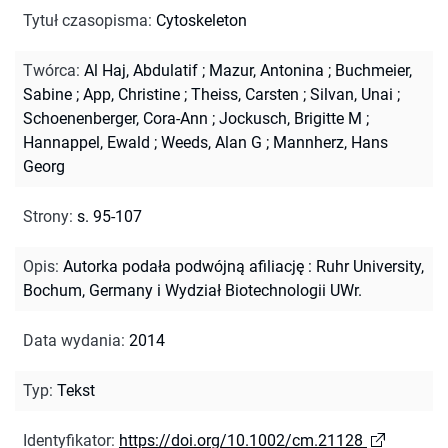
Tytuł czasopisma
:
Cytoskeleton
Twórca
:
Al Haj, Abdulatif
;
Mazur, Antonina
;
Buchmeier,
Sabine
;
App, Christine
;
Theiss, Carsten
;
Silvan, Unai
;
Schoenenberger, Cora-Ann
;
Jockusch, Brigitte M
;
Hannappel, Ewald
;
Weeds, Alan G
;
Mannherz, Hans
Georg
Strony
:
s. 95-107
Opis
:
Autorka podała podwójną afiliację : Ruhr University,
Bochum, Germany i Wydział Biotechnologii UWr.
Data wydania
:
2014
Typ
:
Tekst
Identyfikator
:
https://doi.org/10.1002/cm.21128