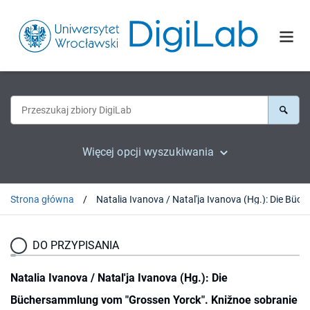
Więcej opcji wyszukiwania
Strona główna
Natalia Ivanova / Natal'ja Ivanova (Hg.): Die Büchersammlung vom "G
DO PRZYPISANIA
Natalia Ivanova / Natal'ja Ivanova (Hg.): Die
Büchersammlung vom "Grossen Yorck". Knižnoe sobranie