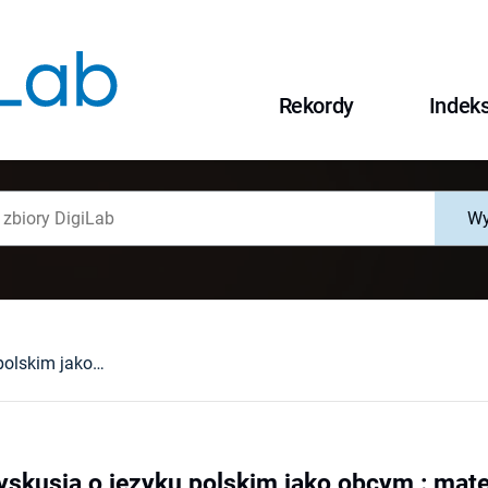
Rekordy
Indek
Wy
Wrocławska dyskusja o języku polskim jako obcym : materiały z międzynarodowej konferencji Stowarzyszenia "Bristol"
skusja o języku polskim jako obcym : mate