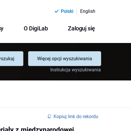
Polski
English
sy
O DigiLab
Zaloguj się
szukaj
Więcej opcji wyszukiwania
Instrukcja wyszukiwania
Kopiuj link do rekordu
riały z międzynarodowej