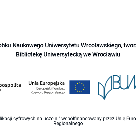
obku Naukowego Uniwersytetu Wrocławskiego, tworz
Bibliotekę Uniwersytecką we Wrocławiu
likacji cyfrowych na uczelni" współfinansowany przez Unię Eu
Regionalnego