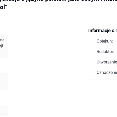
ol"
Informacje o 
ko
Opiekun:
ji
Redaktor:
Utworzenie
Oznaczeni