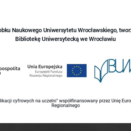
obku Naukowego Uniwersytetu Wrocławskiego, tworz
Bibliotekę Uniwersytecką we Wrocławiu
likacji cyfrowych na uczelni" współfinansowany przez Unię Eu
Regionalnego