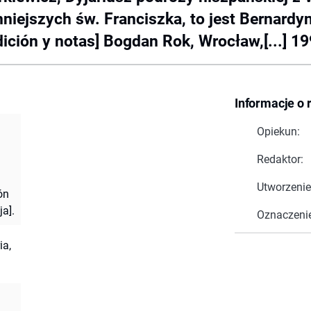
mniejszych św. Franciszka, to jest Bernard
ción y notas] Bogdan Rok, Wrocław,[...] 199
Informacje o 
Opiekun:
Redaktor:
Utworzenie
ón
ja].
Oznaczeni
ia,