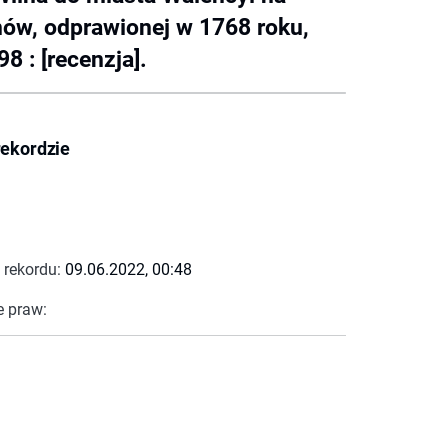
ynów, odprawionej w 1768 roku,
8 : [recenzja].
rekordzie
 rekordu:
09.06.2022, 00:48
e praw: