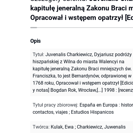
kapitułę jeneralną Zakonu Braci 
Opracował i wstępem opatrzył [Edi
Opis
Tytuł
:
Juvenalis Charkiewicz, Dyjariusz podróży
hiszpańskiej z Wilna do miasta Walencyi na
kapitułę jeneralną Zakonu Braci mniejszych św.
Franciszka, to jest Bernardynów, odprawionej w
1768 roku, Opracował i wstępem opatrzył [Edici
y notas] Bogdan Rok, Wrocław,[...] 1998 : [recenz
Tytuł pracy zbiorowej
:
España en Europa : histor
contactos, viajes
;
Estudios Hispanicos
Twórca
:
Kulak, Ewa
;
Charkiewicz, Juwenalis