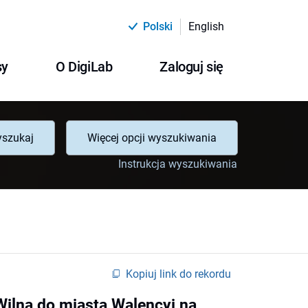
Polski
English
sy
O DigiLab
Zaloguj się
szukaj
Więcej opcji wyszukiwania
Instrukcja wyszukiwania
Kopiuj link do rekordu
Wilna do miasta Walencyi na