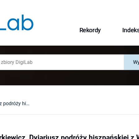
Rekordy
Indek
Wy
Juvenalis Charkiewicz, Dyjariusz podróży hiszpańskiej z Wilna do miasta Walencyi na kapitułę jeneralną Zakonu Braci mniejszych św. Franciszka, to jest Bernardynów, odprawionej w 1768 roku, Opracował i wstępem opatrzył [Edición y notas] Bogdan Rok, Wrocław,[...] 1998 : [recenzja].
rkiewicz, Dyjariusz podróży hiszpańskiej z 