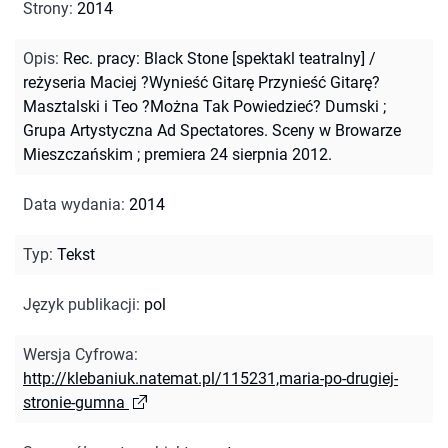
Strony
:
2014
Opis
:
Rec. pracy: Black Stone [spektakl teatralny] /
reżyseria Maciej ?Wynieść Gitarę Przynieść Gitarę?
Masztalski i Teo ?Można Tak Powiedzieć? Dumski ;
Grupa Artystyczna Ad Spectatores. Sceny w Browarze
Mieszczańskim ; premiera 24 sierpnia 2012.
Data wydania
:
2014
Typ
:
Tekst
Język publikacji
:
pol
Wersja Cyfrowa
:
http://klebaniuk.natemat.pl/115231,maria-po-drugiej-
stronie-gumna