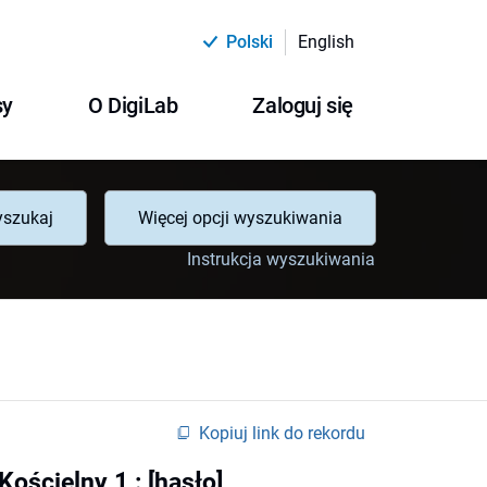
Polski
English
sy
O DigiLab
Zaloguj się
szukaj
Więcej opcji wyszukiwania
Instrukcja wyszukiwania
Kopiuj link do rekordu
ościelny 1 : [hasło]