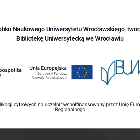
obku Naukowego Uniwersytetu Wrocławskiego, tworz
Bibliotekę Uniwersytecką we Wrocławiu
likacji cyfrowych na uczelni" współfinansowany przez Unię Eu
Regionalnego