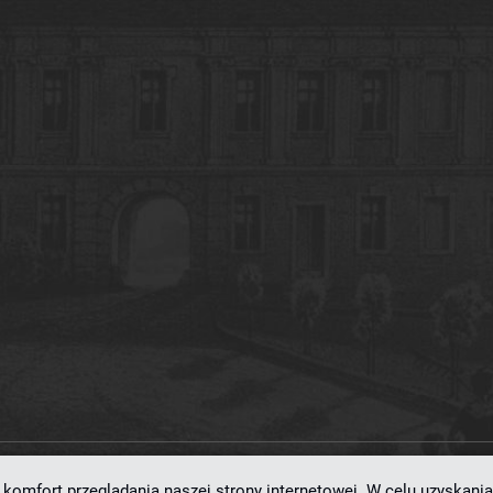
komfort przeglądania naszej strony internetowej. W celu uzyskania
ramowaniu
dLibra 7.0.0-SNAPSHOT
opracowanemu przez
Poznańskie Centrum