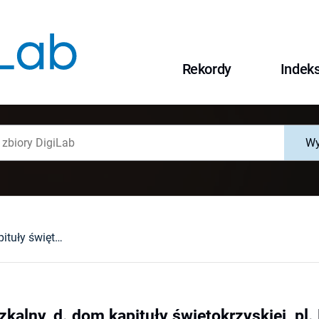
Rekordy
Indek
Wy
Budynek mieszkalny, d. dom kapituły świętokrzyskiej, pl. Kościelny 1 : [hasło]
alny, d. dom kapituły świętokrzyskiej, pl. K