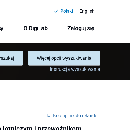
Polski
English
sy
O DigiLab
Zaloguj się
szukaj
Więcej opcji wyszukiwania
Instrukcja wyszukiwania
Kopiuj link do rekordu
m lotniczym i przewoźnikom