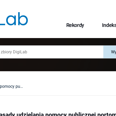
Rekordy
Indek
Wy
Nowe unijne zasady udzielania pomocy publicznej portom lotniczym i przewoźnikom lotniczym : analiza wytycznych Komisji Europejskiej w kontekście Polski. Cz. 10, (Zobowiązanie do świadczenia PSO - rekompensata z tytułu świadczenia usługi publicznej)
asady udzielania pomocy publicznej porto