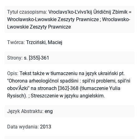
Tytuł czasopisma
:
Vroclavs'ko-L'vìvs'kij Ûridičnij Zbìrnik =
Wrocławsko-Lwowskie Zeszyty Prawnicze
;
Wrocławsko-
Lwowskie Zeszyty Prawnicze
Twórca
:
Trzciński, Maciej
Strony
:
s. [355]-361
Opis
:
Tekst także w tłumaczeniu na język ukraiński pt.
"Ohorona arheologìčnoï spadŝini : spìl'nì problemi, spìl'nì
obov'Âzki" na stronach [362]-368 (tłumaczenie Yulia
Rysisch).
;
Streszczenie w języku angielskim.
Język Abstraktu
:
eng
Data wydania
:
2013