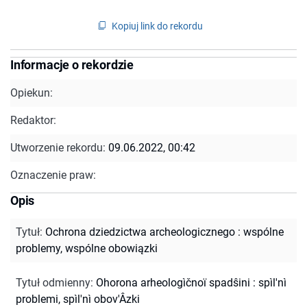
Kopiuj link do rekordu
Informacje o rekordzie
Opiekun:
Redaktor:
Utworzenie rekordu:
09.06.2022, 00:42
Oznaczenie praw:
Opis
Tytuł
:
Ochrona dziedzictwa archeologicznego : wspólne
problemy, wspólne obowiązki
Tytuł odmienny
:
Ohorona arheologìčnoï spadŝini : spìl'nì
problemi, spìl'nì obov'Âzki