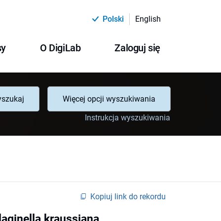
Polski
English
sy
O DigiLab
Zaloguj się
szukaj
Więcej opcji wyszukiwania
Instrukcja wyszukiwania
Kopiuj link do rekordu
laginella kraussiana