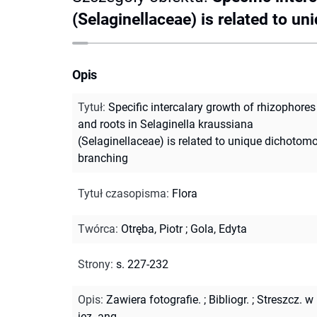
(Selaginellaceae) is related to 
Opis
Tytuł
:
Specific intercalary growth of rhizophores
and roots in Selaginella kraussiana
(Selaginellaceae) is related to unique dichotom
branching
Tytuł czasopisma
:
Flora
Twórca
:
Otręba, Piotr
;
Gola, Edyta
Strony
:
s. 227-232
Opis
:
Zawiera fotografie.
;
Bibliogr.
;
Streszcz. w
jęz. ang.