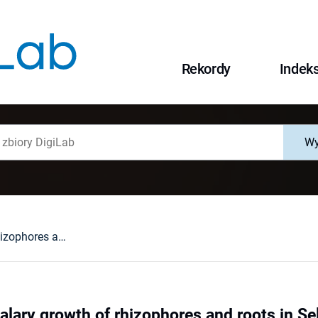
Rekordy
Indek
Wy
Specific intercalary growth of rhizophores and roots in Selaginella kraussiana (Selaginellaceae) is related to unique dichotomous branching
calary growth of rhizophores and roots in Se